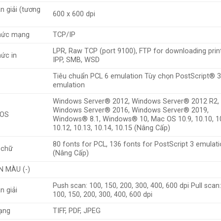
n giải (tương
600 x 600 dpi
hức mạng
TCP/IP
LPR, Raw TCP (port 9100), FTP for downloading print 
hức in
IPP, SMB, WSD
Tiêu chuẩn PCL 6 emulation Tùy chọn PostScript® 
emulation
Windows Server® 2012, Windows Server® 2012 R2,
Windows Server® 2016, Windows Server® 2019,
 OS
Windows® 8.1, Windows® 10, Mac OS 10.9, 10.10, 10
10.12, 10.13, 10.14, 10.15 (Nâng Cấp)
80 fonts for PCL, 136 fonts for PostScript 3 emulat
 chữ
(Nâng Cấp)
 MÀU (-)
Push scan: 100, 150, 200, 300, 400, 600 dpi Pull scan:
n giải
100, 150, 200, 300, 400, 600 dpi
ạng
TIFF, PDF, JPEG