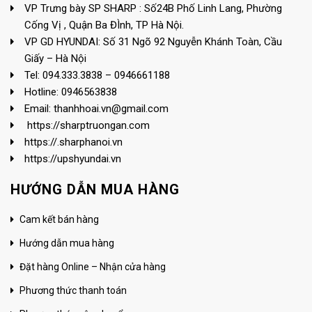
VP Trưng bày SP SHARP : Số24B Phố Linh Lang, Phường
Cống Vị , Quận Ba ĐÌnh, TP Hà Nội.
VP GD HYUNDAI: Số 31 Ngõ 92 Nguyễn Khánh Toàn, Cầu
Giấy – Hà Nội
Tel: 094.333.3838 – 0946661188
Hotline: 0946563838
Email: thanhhoai.vn@gmail.com
https://sharptruongan.com
https://.sharphanoi.vn
https://upshyundai.vn
HƯỚNG DẪN MUA HÀNG
Cam kết bán hàng
Hướng dẫn mua hàng
Đặt hàng Online – Nhận cửa hàng
Phương thức thanh toán