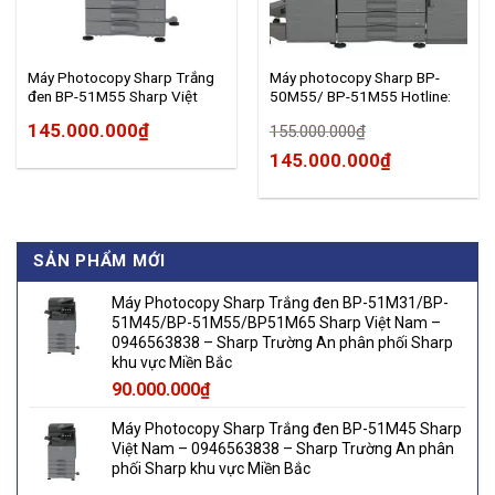
Máy Photocopy Sharp Trắng
Máy photocopy Sharp BP-
đen BP-51M55 Sharp Việt
50M55/ BP-51M55 Hotline:
Nam – 0946563838 – Sharp
0946563838 –
145.000.000
₫
155.000.000
₫
Trường An phân phối Sharp
www.sharphanoi.vn/ NPP
khu vực Miền Bắc
Sharp Thái Việt – Trường An
145.000.000
₫
SẢN PHẨM MỚI
Máy Photocopy Sharp Trắng đen BP-51M31/BP-
51M45/BP-51M55/BP51M65 Sharp Việt Nam –
0946563838 – Sharp Trường An phân phối Sharp
khu vực Miền Bắc
90.000.000
₫
Máy Photocopy Sharp Trắng đen BP-51M45 Sharp
Việt Nam – 0946563838 – Sharp Trường An phân
phối Sharp khu vực Miền Bắc