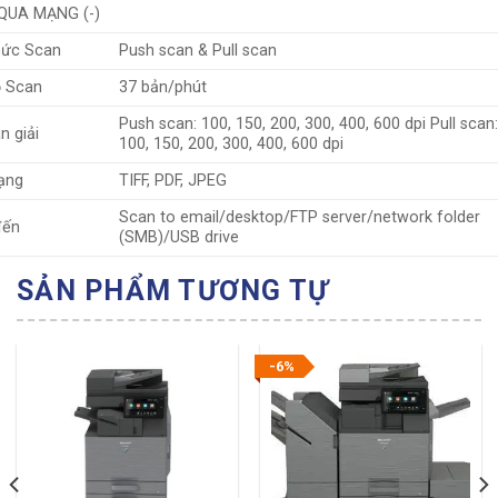
QUA MẠNG (-)
hức Scan
Push scan & Pull scan
ộ Scan
37 bản/phút
Push scan: 100, 150, 200, 300, 400, 600 dpi Pull scan:
n giải
100, 150, 200, 300, 400, 600 dpi
ạng
TIFF, PDF, JPEG
Scan to email/desktop/FTP server/network folder
đến
(SMB)/USB drive
SẢN PHẨM TƯƠNG TỰ
-6%