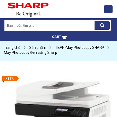
Skip
to
content
Search
for:
CART
Trang chủ
Sản phẩm
TBVP-Máy Photocopy SHARP
Máy Photocopy Đen trắng Sharp
-14%