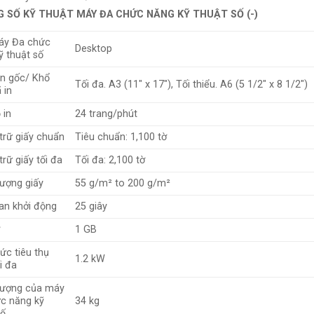
 SỐ KỸ THUẬT MÁY ĐA CHỨC NĂNG KỸ THUẬT SỐ (-)
áy Đa chức
Desktop
ỹ thuật số
n gốc/ Khổ
Tối đa. A3 (11″ x 17″), Tối thiểu. A6 (5 1/2″ x 8 1/2″)
 in
 in
24 trang/phút
trữ giấy chuẩn
Tiêu chuẩn: 1,100 tờ
rữ giấy tối đa
Tối đa: 2,100 tờ
lượng giấy
55 g/m² to 200 g/m²
ian khởi động
25 giây
1 GB
ức tiêu thụ
1.2 kW
i đa
lượng của máy
c năng kỹ
34 kg
số