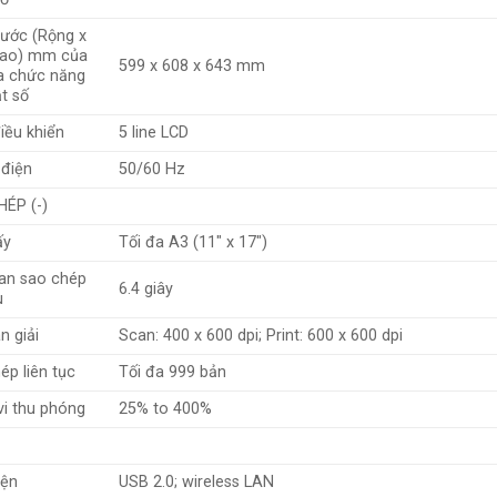
hước (Rộng x
Cao) mm của
599 x 608 x 643 mm
a chức năng
ật số
iều khiển
5 line LCD
điện
50/60 Hz
ÉP (-)
ấy
Tối đa A3 (11″ x 17″)
ian sao chép
6.4 giây
u
n giải
Scan: 400 x 600 dpi; Print: 600 x 600 dpi
ép liên tục
Tối đa 999 bản
i thu phóng
25% to 400%
iện
USB 2.0; wireless LAN