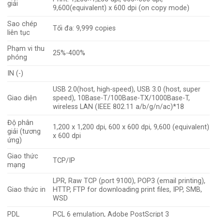
giải
9,600(equivalent) x 600 dpi (on copy mode)
Sao chép
Tối đa: 9,999 copies
liên tục
Phạm vi thu
25%-400%
phóng
IN (-)
USB 2.0(host, high-speed), USB 3.0 (host, super
Giao diện
speed), 10Base-T/100Base-TX/1000Base-T,
wireless LAN (IEEE 802.11 a/b/g/n/ac)*18
Độ phân
1,200 x 1,200 dpi, 600 x 600 dpi, 9,600 (equivalent)
giải (tương
x 600 dpi
ứng)
Giao thức
TCP/IP
mạng
LPR, Raw TCP (port 9100), POP3 (email printing),
Giao thức in
HTTP, FTP for downloading print files, IPP, SMB,
WSD
PDL
PCL 6 emulation, Adobe PostScript 3