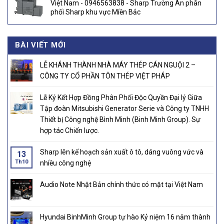
Việt Nam - 0946563838 - Sharp Trường An phân
phối Sharp khu vực Miền Bắc
BÀI VIẾT MỚI
LỄ KHÁNH THÀNH NHÀ MÁY THÉP CÁN NGUỘI 2 –
CÔNG TY CỔ PHẦN TÔN THÉP VIỆT PHÁP
Lễ Ký Kết Hợp Đồng Phân Phối Độc Quyền Đại lý Giữa
Tập đoàn Mitsubishi Generator Serie và Công ty TNHH
Thiết bị Công nghệ Bình Minh (Binh Minh Group). Sự
hợp tác Chiến lược.
Sharp lên kế hoạch sản xuất ô tô, dáng vuông vức và
13
Th10
nhiều công nghệ
Audio Note Nhật Bản chính thức có mặt tại Việt Nam
Hyundai BinhMinh Group tự hào Kỷ niệm 16 năm thành