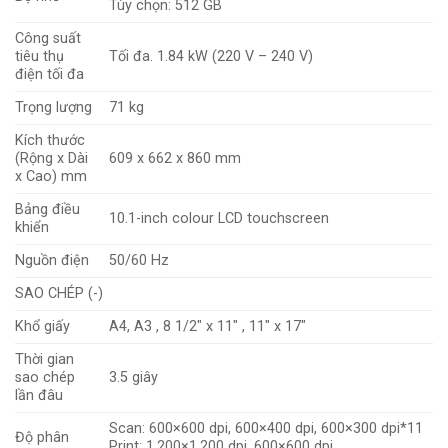
Tùy chọn: 512 GB
Công suất
tiêu thụ
Tối đa. 1.84 kW (220 V – 240 V)
điện tối đa
Trọng lượng
71 kg
Kích thước
(Rộng x Dài
609 x 662 x 860 mm
x Cao) mm
Bảng điều
10.1-inch colour LCD touchscreen
khiển
Nguồn điện
50/60 Hz
SAO CHÉP (-)
Khổ giấy
A4, A3 , 8 1/2″ x 11″ , 11″ x 17″
Thời gian
sao chép
3.5 giây
lần đâu
Scan: 600×600 dpi, 600×400 dpi, 600×300 dpi*11
Độ phân
Print: 1,200×1,200 dpi, 600×600 dpi,