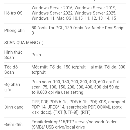
Windows Server 2016, Windows Server 2019,
Hỗ trợ OS
Windows Server 2022, Windows Server 2025,
Windows 11, Mac OS 10.15, 11, 12, 13, 14, 15
80 fonts for PCL, 139 fonts for Adobe PostScript
Phông chữ
3
SCAN QUA MẠNG (-)
Hình thức
Push
Scan
Tốc độ
Một mặt: Tối đa. 150 tờ/phút. Hai mặt: Tối đa. 300
Scan
tờ/phút
Push scan: 100, 150, 200, 300, 400, 600 dpi Pull
Độ phân
scan: 75, 100, 150, 200, 300, 400, 600 dpi 50 dpi
giải
to 9,600 dpi via user setting
TIFF, PDF, PDF/A-1a, PDF/A-1b, PDF, XPS, compact
Định dạng
PDF*14, JPEG*14, searchable PDF, OOXML (pptx,
xlsx, docx), (TXT [UTF-8]), (RTF)
Email/desktop*15/FTP server/network folder
Điểm đến
(SMB)/ USB drive/local drive