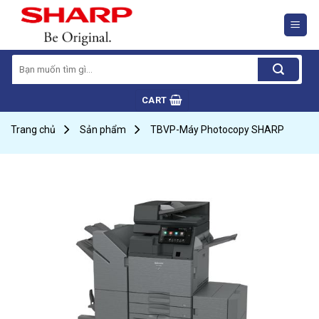
Skip
to
content
Search
for:
CART
Trang chủ
Sản phẩm
TBVP-Máy Photocopy SHARP