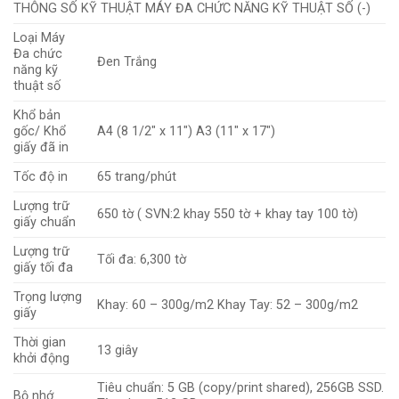
THÔNG SỐ KỸ THUẬT MÁY ĐA CHỨC NĂNG KỸ THUẬT SỐ (-)
Loại Máy
Đa chức
Đen Trắng
năng kỹ
thuật số
Khổ bản
gốc/ Khổ
A4 (8 1/2″ x 11″) A3 (11″ x 17″)
giấy đã in
Tốc độ in
65 trang/phút
Lượng trữ
650 tờ ( SVN:2 khay 550 tờ + khay tay 100 tờ)
giấy chuẩn
Lượng trữ
Tối đa: 6,300 tờ
giấy tối đa
Trọng lượng
Khay: 60 – 300g/m2 Khay Tay: 52 – 300g/m2
giấy
Thời gian
13 giây
khởi động
Tiêu chuẩn: 5 GB (copy/print shared), 256GB SSD.
Bộ nhớ