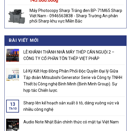
145.000.000
₫
Máy Photocopy Sharp Trắng đen BP-71M65 Sharp
Việt Nam - 0946563838 - Sharp Trường An phân
phối Sharp khu vực Miền Bắc
BÀI VIẾT MỚI
LỄ KHÁNH THÀNH NHÀ MÁY THÉP CÁN NGUỘI 2 –
CÔNG TY CỔ PHẦN TÔN THÉP VIỆT PHÁP
Lễ Ký Kết Hợp Đồng Phân Phối Độc Quyền Đại lý Giữa
Tập đoàn Mitsubishi Generator Serie và Công ty TNHH
Thiết bị Công nghệ Bình Minh (Binh Minh Group). Sự
hợp tác Chiến lược.
Sharp lên kế hoạch sản xuất ô tô, dáng vuông vức và
13
Th10
nhiều công nghệ
Audio Note Nhật Bản chính thức có mặt tại Việt Nam