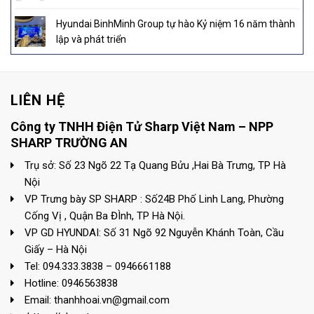
Hyundai BinhMinh Group tự hào Kỷ niệm 16 năm thành
lập và phát triển
LIÊN HỆ
Công ty TNHH Điện Tử Sharp Việt Nam – NPP
SHARP TRƯỜNG AN
Trụ sở: Số 23 Ngõ 22 Tạ Quang Bửu ,Hai Bà Trưng, TP Hà
Nội
VP Trưng bày SP SHARP : Số24B Phố Linh Lang, Phường
Cống Vị , Quận Ba ĐÌnh, TP Hà Nội.
VP GD HYUNDAI: Số 31 Ngõ 92 Nguyễn Khánh Toàn, Cầu
Giấy – Hà Nội
Tel: 094.333.3838 – 0946661188
Hotline: 0946563838
Email: thanhhoai.vn@gmail.com