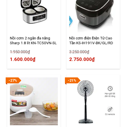
Nồi cơm 2 ngăn đa năng
Nồi cơm điện Điện Tử Cao
Sharp 1.8 lít KN-TC50VN-SL
Tần KS-IH191V-BK/GL/RD
Bạc
1.950.000
₫
3.250.000
₫
1.600.000
₫
2.750.000
₫
-27%
-21%