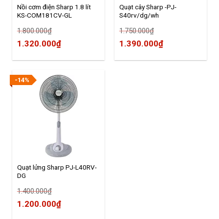
Nồi cơm điện Sharp 1.8 lít
Quạt cây Sharp -PJ-
KS-COM181CV-GL
S40rv/dg/wh
1.800.000
₫
1.750.000
₫
1.320.000
₫
1.390.000
₫
-14%
Quạt lửng Sharp PJ-L40RV-
DG
1.400.000
₫
1.200.000
₫