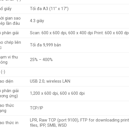
ổ giấy
Tối đa A3 (11″ x 17″)
ời gian sao
4.3 giây
ép lần đâu
 phân giải
Scan: 600 x 600 dpi, 600 x 400 dpi Print: 600 x 600 dp
o chép liên
Tối đa 9,999 bản
c
ạm vi thu
25% – 400%
hóng
 (-)
ao diện
USB 2.0; wireless LAN
 phân giải
1,200 x 600 dpi, 600 x 600 dpi
ương ứng)
ao thức
TCP/IP
ạng
LPR, Raw TCP (port 9100), FTP for downloading prin
ao thức in
files, IPP, SMB, WSD