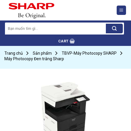
Skip
to
content
Search
for:
CART
Trang chủ
Sản phẩm
TBVP-Máy Photocopy SHARP
Máy Photocopy Đen trắng Sharp