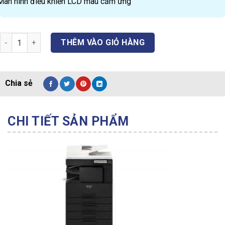
Màn hình điều khiển LCD màu cảm ứng
Máy photocopy Sharp BP-30M28 quantity
THÊM VÀO GIỎ HÀNG
CHI TIẾT SẢN PHẨM