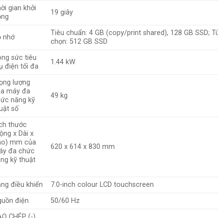
ời gian khởi
19 giây
ộng
Tiêu chuẩn: 4 GB (copy/print shared), 128 GB SSD; T
 nhớ
chọn: 512 GB SSD
ng sức tiêu
1.44 kW
ụ điện tối đa
ọng lượng
ủa máy đa
49 kg
ức năng kỹ
uật số
ch thước
ộng x Dài x
ao) mm của
620 x 614 x 830 mm
áy đa chức
ng kỹ thuật
ng điều khiển
7.0-inch colour LCD touchscreen
uồn điện
50/60 Hz
O CHÉP (-)