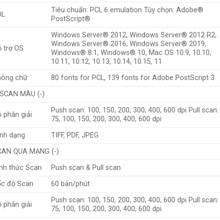
Tiêu chuẩn: PCL 6 emulation Tùy chọn: Adobe®
DL
PostScript®
Windows Server® 2012, Windows Server® 2012 R2,
Windows Server® 2016, Windows Server® 2019,
 trợ OS
Windows® 8.1, Windows® 10, Mac OS 10.9, 10.10,
10.11, 10.12, 10.13, 10.14, 10.15, 11
hông chữ
80 fonts for PCL, 139 fonts for Adobe PostScript 3
SCAN MÀU (-)
Push scan: 100, 150, 200, 300, 400, 600 dpi Pull scan:
 phân giải
75, 100, 150, 200, 300, 400, 600 dpi
nh dạng
TIFF, PDF, JPEG
CAN QUA MẠNG (-)
nh thức Scan
Push scan & Pull scan
ốc độ Scan
60 bản/phút
Push scan: 100, 150, 200, 300, 400, 600 dpi Pull scan:
 phân giải
75, 100, 150, 200, 300, 400, 600 dpi