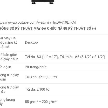
ttps://www.youtube.com/watch?v=hxDAd19LhKM
HÔNG SỐ KỸ THUẬT MÁY ĐA CHỨC NĂNG KỸ THUẬT SỐ (-)
ại Máy Đa
ức năng kỹ
Desktop
uật số
ổ bản gốc/
Tối đa. A3 (11″ x 17″), Tối thiểu. A6 (5 1/2″ x 8 1/2″)
ổ giấy đã in
c độ in
28 trang/phút
ợng trữ giấy
Tiêu chuẩn: 1,100 tờ
huẩn
ợng trữ giấy
Tối đa: 2,100 tờ
i đa
ọng lượng
55 g/m² – 200 g/m²
ấy