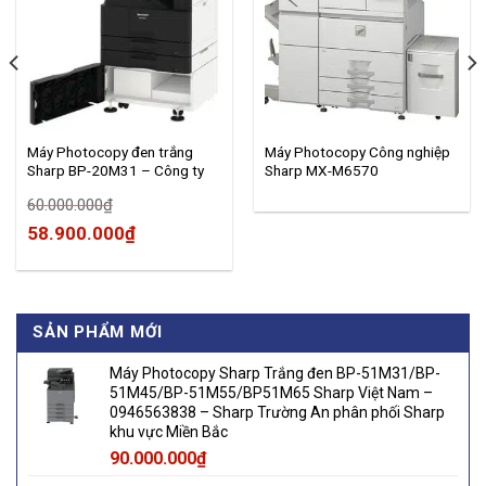
Máy Photocopy đen trắng
Máy Photocopy Công nghiệp
Sharp BP-20M31 – Công ty
Sharp MX-M6570
TNHH SHARP Việt Nam NK
60.000.000
₫
58.900.000
₫
SẢN PHẨM MỚI
Máy Photocopy Sharp Trắng đen BP-51M31/BP-
51M45/BP-51M55/BP51M65 Sharp Việt Nam –
0946563838 – Sharp Trường An phân phối Sharp
khu vực Miền Bắc
90.000.000
₫