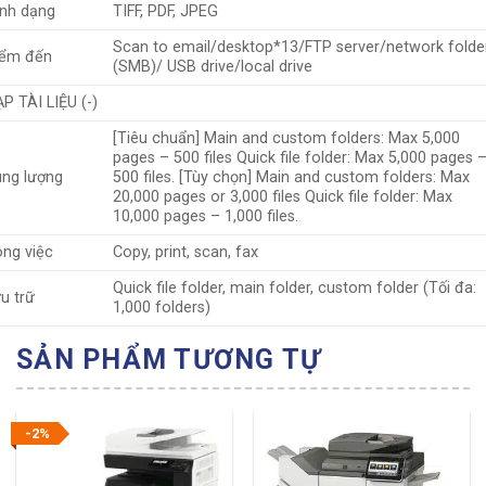
nh dạng
TIFF, PDF, JPEG
Scan to email/desktop*13/FTP server/network folde
iểm đến
(SMB)/ USB drive/local drive
P TÀI LIỆU (-)
[Tiêu chuẩn] Main and custom folders: Max 5,000
pages – 500 files Quick file folder: Max 5,000 pages 
ng lượng
500 files. [Tùy chọn] Main and custom folders: Max
20,000 pages or 3,000 files Quick file folder: Max
10,000 pages – 1,000 files.
ng việc
Copy, print, scan, fax
Quick file folder, main folder, custom folder (Tối đa:
u trữ
1,000 folders)
SẢN PHẨM TƯƠNG TỰ
-2%