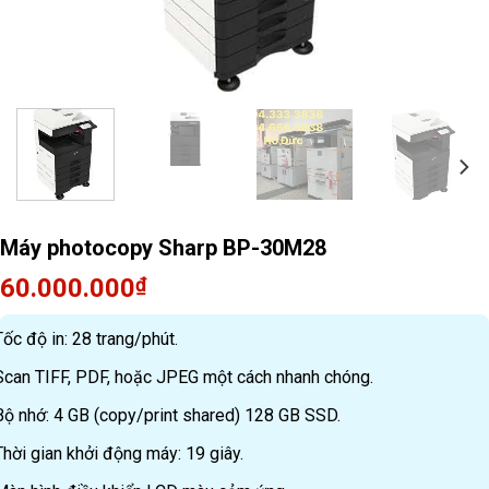
Máy photocopy Sharp BP-30M28
60.000.000
₫
Tốc độ in: 28 trang/phút.
Scan TIFF, PDF, hoặc JPEG một cách nhanh chóng.
Bộ nhớ: 4 GB (copy/print shared) 128 GB SSD.
Thời gian khởi động máy: 19 giây.