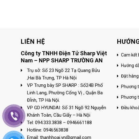
LIÊN HỆ
HƯỚNG
Công ty TNHH Điện Tử Sharp Việt
Cam kết 
Nam – NPP SHARP TRƯỜNG AN
Hướng d
Trụ sở: Số 23 Ngõ 22 Tạ Quang Bửu
Đặt hàng
,Hai Bà Trưng, TP Hà Nội
VP Trưng bày SP SHARP : Số24B Phố
Phương t
Linh Lang, Phường Cống Vị , Quận Ba
Phương t
ĐÌnh, TP Hà Nội.
VP GD HYUNDAI: Số 31 Ngõ 92 Nguyễn
Điều kho
Khánh Toàn, Cầu Giấy – Hà Nội
Tel: 094.333.3838 – 0946661188
Hotline: 0946563838
Email: thanhhoai.vn@gmail.com