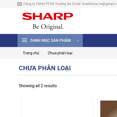
Skip
Công ty TNHH PTCN Trường An Email: thanhhoai.vn@gmail.
to
content
DANH MỤC SẢN PHẨM
Trang chủ
Chưa phân loại
CHƯA PHÂN LOẠI
Showing all 2 results