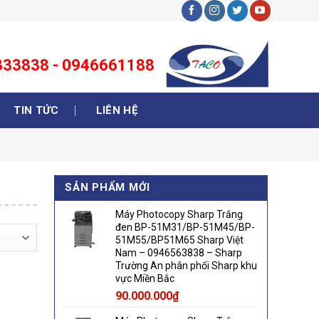
3333838 - 0946661188
TIN TỨC
LIÊN HỆ
SẢN PHẨM MỚI
Máy Photocopy Sharp Trắng
đen BP-51M31/BP-51M45/BP-
51M55/BP51M65 Sharp Việt
Nam – 0946563838 – Sharp
Trường An phân phối Sharp khu
vực Miền Bắc
90.000.000
₫