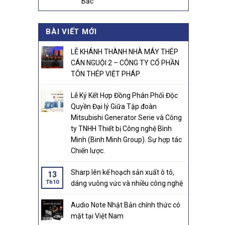
Bắc
BÀI VIẾT MỚI
LỄ KHÁNH THÀNH NHÀ MÁY THÉP
CÁN NGUỘI 2 – CÔNG TY CỔ PHẦN
TÔN THÉP VIỆT PHÁP
Lễ Ký Kết Hợp Đồng Phân Phối Độc
Quyền Đại lý Giữa Tập đoàn
Mitsubishi Generator Serie và Công
ty TNHH Thiết bị Công nghệ Bình
Minh (Binh Minh Group). Sự hợp tác
Chiến lược.
Sharp lên kế hoạch sản xuất ô tô,
13
Th10
dáng vuông vức và nhiều công nghệ
Audio Note Nhật Bản chính thức có
mặt tại Việt Nam