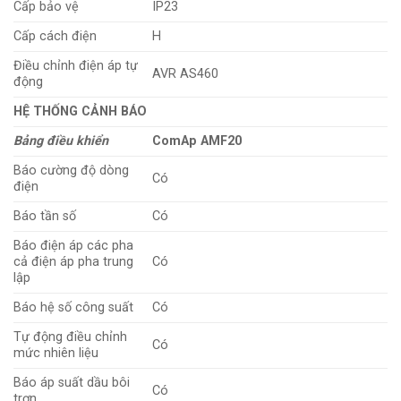
Cấp bảo vệ
IP23
Cấp cách điện
H
Điều chỉnh điện áp tự
AVR AS460
động
HỆ THỐNG CẢNH BÁO
Bảng điều khiển
ComAp AMF20
Báo cường độ dòng
Có
điện
Báo tần số
Có
Báo điện áp các pha
cả điện áp pha trung
Có
lập
Báo hệ số công suất
Có
Tự động điều chỉnh
Có
mức nhiên liệu
Báo áp suất dầu bôi
Có
trơn