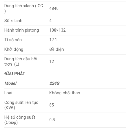
Dung tích xilanh ( CC
4840
)
Số xi lanh
4
Hành trình pistong
108×132
Tỉ số nén
17:1
Khởi động
Đề điện
Dung tích dầu bôi
12
trơn (L)
ĐẦU PHÁT
Model
224G
Loại
Không chổi than
Công suất liên tục
85
(KVA)
Hệ số công suất
0.8
(Cosφ)