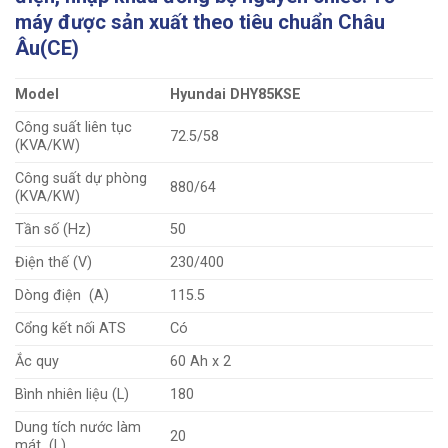
máy được sản xuất theo tiêu chuẩn Châu
Âu(CE)
Model
Hyundai DHY85KSE
Công suất liên tục
72.5/58
(KVA/KW)
Công suất dự phòng
880/64
(KVA/KW)
Tần số (Hz)
50
Điện thế (V)
230/400
Dòng điện (A)
115.5
Cổng kết nối ATS
Có
Ắc quy
60 Ah x 2
Bình nhiên liệu (L)
180
Dung tích nước làm
20
mát (L)