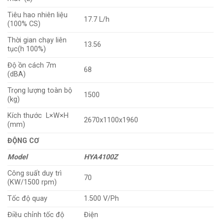
Tiêu hao nhiên liệu
17.7 L/h
(100% CS)
Thời gian chạy liên
13.56
tục(h 100%)
Độ ồn cách 7m
68
(dBA)
Trọng lượng toàn bộ
1500
(kg)
Kích thước L×W×H
2670x1100x1960
(mm)
ĐỘNG CƠ
Model
HYA4100Z
Công suất duy trì
70
(KW/1500 rpm)
Tốc độ quay
1.500 V/Ph
Điều chỉnh tốc độ
Điện