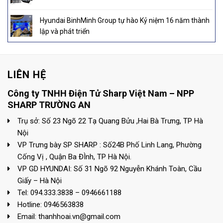
Hyundai BinhMinh Group tự hào Kỷ niệm 16 năm thành
lập và phát triển
LIÊN HỆ
Công ty TNHH Điện Tử Sharp Việt Nam – NPP
SHARP TRƯỜNG AN
Trụ sở: Số 23 Ngõ 22 Tạ Quang Bửu ,Hai Bà Trưng, TP Hà
Nội
VP Trưng bày SP SHARP : Số24B Phố Linh Lang, Phường
Cống Vị , Quận Ba ĐÌnh, TP Hà Nội.
VP GD HYUNDAI: Số 31 Ngõ 92 Nguyễn Khánh Toàn, Cầu
Giấy – Hà Nội
Tel: 094.333.3838 – 0946661188
Hotline: 0946563838
Email: thanhhoai.vn@gmail.com