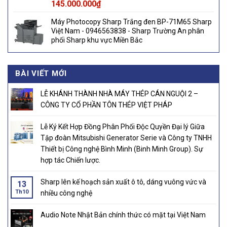
145.000.000
₫
Máy Photocopy Sharp Trắng đen BP-71M65 Sharp
Việt Nam - 0946563838 - Sharp Trường An phân
phối Sharp khu vực Miền Bắc
BÀI VIẾT MỚI
LỄ KHÁNH THÀNH NHÀ MÁY THÉP CÁN NGUỘI 2 –
CÔNG TY CỔ PHẦN TÔN THÉP VIỆT PHÁP
Lễ Ký Kết Hợp Đồng Phân Phối Độc Quyền Đại lý Giữa
Tập đoàn Mitsubishi Generator Serie và Công ty TNHH
Thiết bị Công nghệ Bình Minh (Binh Minh Group). Sự
hợp tác Chiến lược.
Sharp lên kế hoạch sản xuất ô tô, dáng vuông vức và
13
Th10
nhiều công nghệ
Audio Note Nhật Bản chính thức có mặt tại Việt Nam