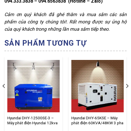
094.333.3838 – 094.6563838 (Hotline – Zalo)
Cảm ơn quý khách đã ghé thăm và mua sắm các sản
phẩm của công ty chúng tôi!. Rất mong được sự ủng hộ
của quý khách trong những lần mua sắm tiếp theo.
SẢN PHẨM TƯƠNG TỰ
Hyundai DHY-12500SE-3 –
Hyundai DHY-65KSE – Máy
Máy phát điện Hyundai 12kva
phát điện 60KVA/48KW 3 pha
chạy dầu, chống ồn 3 pha.