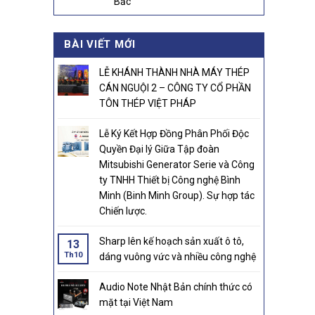
Bắc
BÀI VIẾT MỚI
LỄ KHÁNH THÀNH NHÀ MÁY THÉP
CÁN NGUỘI 2 – CÔNG TY CỔ PHẦN
TÔN THÉP VIỆT PHÁP
Lễ Ký Kết Hợp Đồng Phân Phối Độc
Quyền Đại lý Giữa Tập đoàn
Mitsubishi Generator Serie và Công
ty TNHH Thiết bị Công nghệ Bình
Minh (Binh Minh Group). Sự hợp tác
Chiến lược.
Sharp lên kế hoạch sản xuất ô tô,
13
Th10
dáng vuông vức và nhiều công nghệ
Audio Note Nhật Bản chính thức có
mặt tại Việt Nam