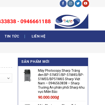
3333838 - 0946661188
TIN TỨC
LIÊN HỆ
SẢN PHẨM MỚI
Máy Photocopy Sharp Trắng
đen BP-51M31/BP-51M45/BP-
51M55/BP51M65 Sharp Việt
Nam – 0946563838 – Sharp
Trường An phân phối Sharp khu
vực Miền Bắc
90.000.000
₫