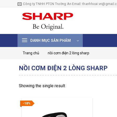
Skip
Công ty TNHH PTCN Trường An Email: thanhhoai.vn@gmail.
to
content
DANH MỤC SẢN PHẨM
Trang chủ
nồi cơm điện 2 lòng sharp
NỒI CƠM ĐIỆN 2 LÒNG SHARP
Showing the single result
-18%