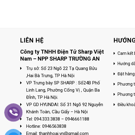
LIÊN HỆ
HƯỚNG
Công ty TNHH Điện Tử Sharp Việt
Cam kết 
Nam – NPP SHARP TRƯỜNG AN
Hướng d
Trụ sở: Số 23 Ngõ 22 Tạ Quang Bửu
Đặt hàng
,Hai Bà Trưng, TP Hà Nội
VP Trưng bày SP SHARP : Số24B Phố
Phương t
Linh Lang, Phường Cống Vị , Quận Ba
Phương t
ĐÌnh, TP Hà Nội.
VP GD HYUNDAI: Số 31 Ngõ 92 Nguyễn
Điều kho
Khánh Toàn, Cầu Giấy – Hà Nội
Tel: 094.333.3838 – 0946661188
Hotline: 0946563838
Email: thanhhoai.vn@gmail.com