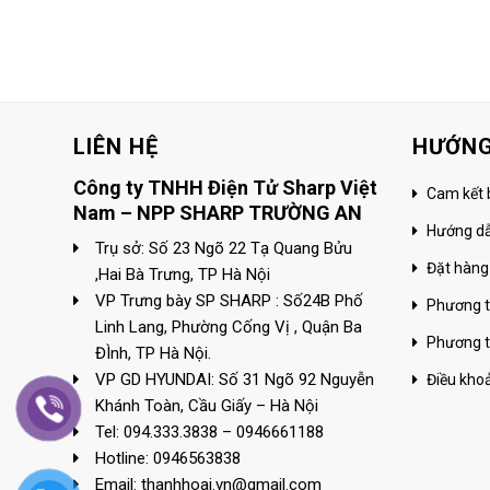
LIÊN HỆ
HƯỚNG
Công ty TNHH Điện Tử Sharp Việt
Cam kết 
Nam – NPP SHARP TRƯỜNG AN
Hướng d
Trụ sở: Số 23 Ngõ 22 Tạ Quang Bửu
Đặt hàng
,Hai Bà Trưng, TP Hà Nội
VP Trưng bày SP SHARP : Số24B Phố
Phương t
Linh Lang, Phường Cống Vị , Quận Ba
Phương t
ĐÌnh, TP Hà Nội.
VP GD HYUNDAI: Số 31 Ngõ 92 Nguyễn
Điều kho
Khánh Toàn, Cầu Giấy – Hà Nội
Tel: 094.333.3838 – 0946661188
Hotline: 0946563838
Email: thanhhoai.vn@gmail.com