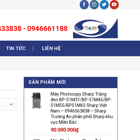
3333838 - 0946661188
TIN TỨC
LIÊN HỆ
SẢN PHẨM MỚI
Máy Photocopy Sharp Trắng
đen BP-51M31/BP-51M45/BP-
51M55/BP51M65 Sharp Việt
Nam – 0946563838 – Sharp
Trường An phân phối Sharp khu
vực Miền Bắc
90.000.000
₫