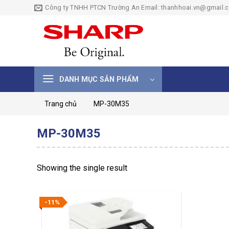
Skip
Công ty TNHH PTCN Trường An Email: thanhhoai.vn@gmail.
to
content
DANH MỤC SẢN PHẨM
Trang chủ
MP-30M35
MP-30M35
Showing the single result
-11%