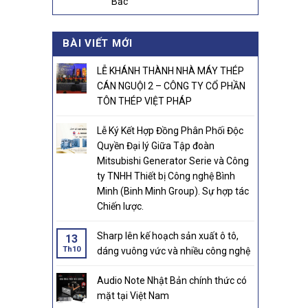
Bắc
BÀI VIẾT MỚI
LỄ KHÁNH THÀNH NHÀ MÁY THÉP
CÁN NGUỘI 2 – CÔNG TY CỔ PHẦN
TÔN THÉP VIỆT PHÁP
Lễ Ký Kết Hợp Đồng Phân Phối Độc
Quyền Đại lý Giữa Tập đoàn
Mitsubishi Generator Serie và Công
ty TNHH Thiết bị Công nghệ Bình
Minh (Binh Minh Group). Sự hợp tác
Chiến lược.
Sharp lên kế hoạch sản xuất ô tô,
13
Th10
dáng vuông vức và nhiều công nghệ
Audio Note Nhật Bản chính thức có
mặt tại Việt Nam