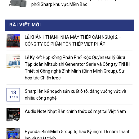
phối Sharp khu vực Miền Bắc
BÀI VIẾT MỚI
LỄ KHÁNH THÀNH NHÀ MÁY THÉP CÁN NGUỘI 2 –
CÔNG TY CỔ PHẦN TÔN THÉP VIỆT PHÁP
Lễ Ký Kết Hợp Đồng Phân Phối Độc Quyền Đại lý Giữa
Tập đoàn Mitsubishi Generator Serie và Công ty TNHH
Thiết bị Công nghệ Bình Minh (Binh Minh Group). Sự
hợp tác Chiến lược.
Sharp lên kế hoạch sản xuất ô tô, dáng vuông vức và
13
Th10
nhiều công nghệ
Audio Note Nhật Bản chính thức có mặt tại Việt Nam
Hyundai BinhMinh Group tự hào Kỷ niệm 16 năm thành
lập và phát triển