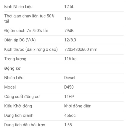
Bình Nhiên Liệu
12.5L
Thời gian chạy liên tục 50%
16h
tải
Độ ồn cách 7m/50% tải
79dB
Điện áp DC (V/A)
12/8,3
Kích thước (dài x rộng x cao)
720x480x600 mm
Trọng lượng
116 kg
Động cơ
Nhiên Liệu
Diesel
Model
D450
Công suất động cơ
11HP
Kiểu Khởi động
khởi động điện
Dung tích xilanh
456cc
Dung tích dầu bôi trơn
1.65